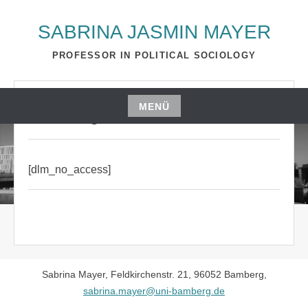
Zum
Inhalt
SABRINA JASMIN MAYER
springen
PROFESSOR IN POLITICAL SOCIOLOGY
MENÜ
Kein Zugriff
Zum
Inhalt
springen
[dlm_no_access]
Sabrina Mayer, Feldkirchenstr. 21, 96052 Bamberg,
sabrina.mayer@uni-bamberg.de