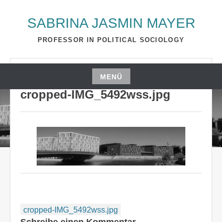
Zum
Inhalt
SABRINA JASMIN MAYER
springen
PROFESSOR IN POLITICAL SOCIOLOGY
MAI 1, 2020
S_2510A
MENÜ
Zum
cropped-IMG_5492wss.jpg
Inhalt
springen
Beitragsnavigation
cropped-IMG_5492wss.jpg
Schreibe einen Kommentar