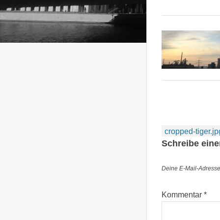
Beitragsnav
cropped-tiger.jp
Schreibe ein
Deine E-Mail-Adresse w
Kommentar
*