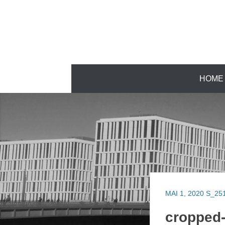
Zum
Inhalt
springen
Zum
HOME
Inhalt
springen
MAI 1, 2020
S_25
cropped-