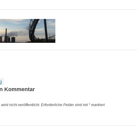
igation
g
en Kommentar
ird nicht veröffentlicht.
Erforderliche Felder sind mit
*
markiert