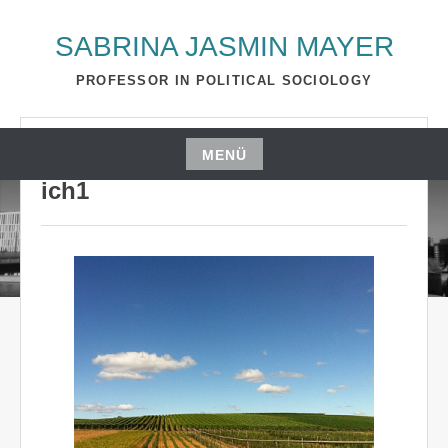
Zum
Inhalt
SABRINA JASMIN MAYER
springen
PROFESSOR IN POLITICAL SOCIOLOGY
OKTOBER 27, 2016
S_2510A
MENÜ
Zum
ich1
Inhalt
springen