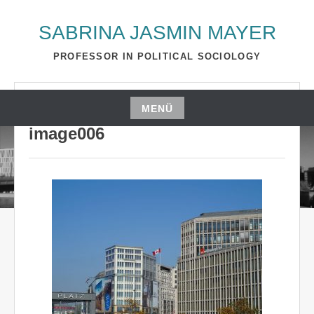
Zum
Inhalt
SABRINA JASMIN MAYER
springen
PROFESSOR IN POLITICAL SOCIOLOGY
NOVEMBER 3, 2016
S_2510A
MENÜ
Zum
image006
Inhalt
springen