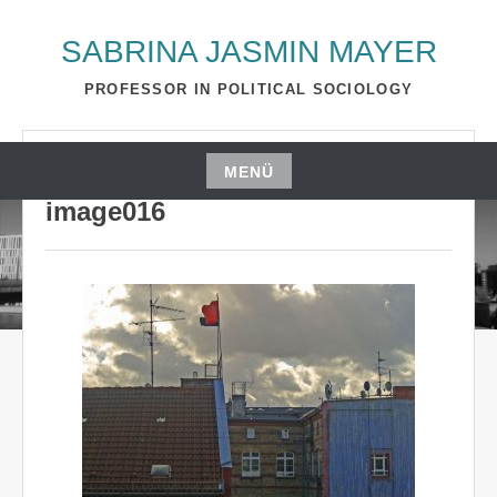
Zum
Inhalt
SABRINA JASMIN MAYER
springen
PROFESSOR IN POLITICAL SOCIOLOGY
NOVEMBER 3, 2016
S_2510A
MENÜ
Zum
image016
Inhalt
springen